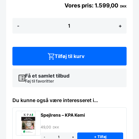
1.599,00
DKK
TRAPEZE
-
+
-
CLEAR
-
55x155
antal
Tilføj til kurv
Få et samlet tilbud
Føj til favoritter
Du kunne også være interesseret i…
Spejlrens – KPA Kemi
49,00
DKK
+ Tilføj
-
+