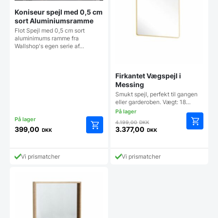
Koniseur spejl med 0,5 cm
sort Aluminiumsramme
Flot Spejl med 0,5 cm sort
aluminimums ramme fra
Wallshop's egen serie af…
Firkantet Vægspejl i
Messing
Smukt spejl, perfekt til gangen
eller garderoben. Vægt: 18…
Den
4.199,00
DKK
oprindelige
399,00
3.377,00
DKK
DKK
Dette
Den
pris
vare
aktuelle
var:
har
pris
4.199,00 DKK.
Vi prismatcher
Vi prismatcher
flere
er:
varianter.
3.377,00 DKK.
Mulighederne
kan
vælges
på
varesiden