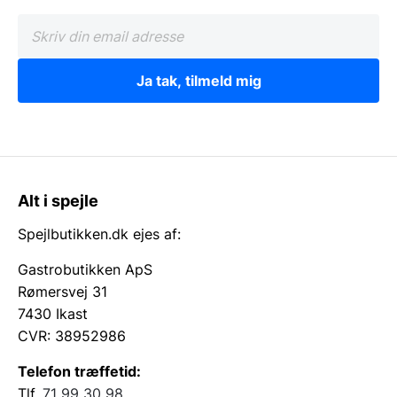
Ja tak, tilmeld mig
Alt i spejle
Spejlbutikken.dk ejes af:
Gastrobutikken ApS
Rømersvej 31
7430 Ikast
CVR: 38952986
Telefon træffetid:
Tlf.
71 99 30 98