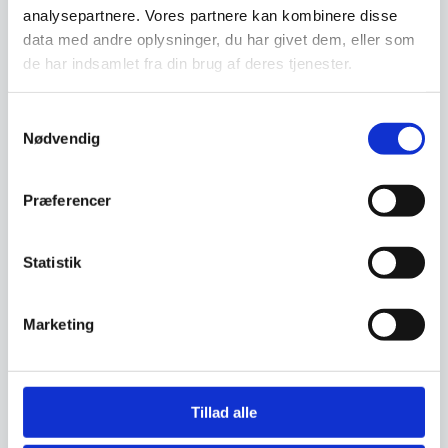
analysepartnere. Vores partnere kan kombinere disse
data med andre oplysninger, du har givet dem, eller som
de har indsamlet fra din brug af deres tjenester.
Vi prismatcher - Klik her
Samtykkevalg
Relaterede varer
Nødvendig
Præferencer
Populært
Statistik
Marketing
Koniseur rundt
Tillad alle
badeværelses spejl med
LED, Antidug og
Spejlet her er fra vores serie