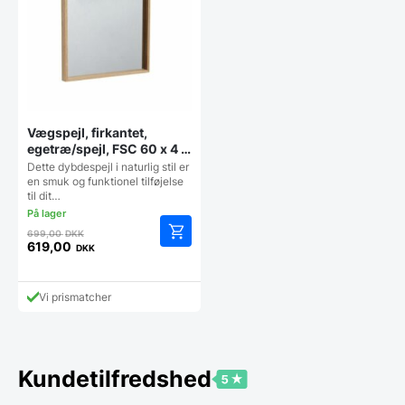
Vægspejl, firkantet,
egetræ/spejl, FSC 60 x 4 x
40 cm
Dette dybdespejl i naturlig stil er
en smuk og funktionel tilføjelse
til dit…
Den
699,00
DKK
oprindelige
619,00
DKK
Den
pris
aktuelle
var:
pris
699,00 DKK.
Vi prismatcher
er:
619,00 DKK.
Kundetilfredshed