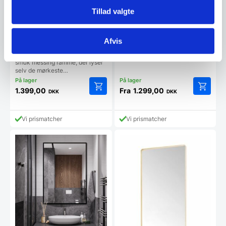
Touchsensor
af Koniseur spejle, hvor du får
den…
Tillad valgte
Vægspejl med messing-
Afvis
ramme, firkantet
Smukt spejl, til væggen, med en
smuk messing ramme, der lyser
selv de mørkeste…
1.399,00
Fra
1.299,00
DKK
DKK
Dette
vare
har
Vi prismatcher
Vi prismatcher
flere
varianter
Mulighe
kan
vælges
på
vareside