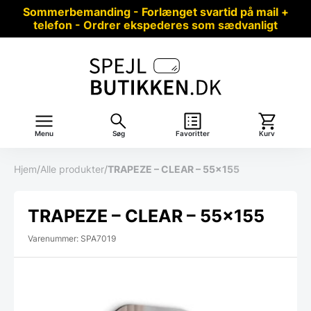
Sommerbemanding - Forlænget svartid på mail +
telefon - Ordrer ekspederes som sædvanligt
Menu
Søg
Favoritter
Kurv
Hjem
/
Alle produkter
/
TRAPEZE – CLEAR – 55×155
TRAPEZE – CLEAR – 55×155
Varenummer: SPA7019