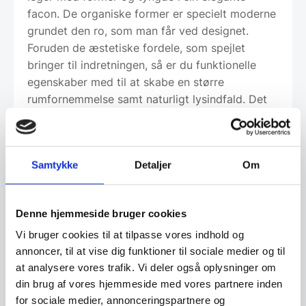
facon. De organiske former er specielt moderne
grundet den ro, som man får ved designet.
Foruden de æstetiske fordele, som spejlet
bringer til indretningen, så er du funktionelle
egenskaber med til at skabe en større
rumfornemmelse samt naturligt lysindfald. Det
multifunktionelle design gør det muligt at
hænge spejlet på begge led.
✓ Designet i Danmark
Samtykke
Detaljer
Om
✓ Spejlet er med kvalitetsglas
Denne hjemmeside bruger cookies
✓ Multifunktionelt design
Vi bruger cookies til at tilpasse vores indhold og
annoncer, til at vise dig funktioner til sociale medier og til
at analysere vores trafik. Vi deler også oplysninger om
din brug af vores hjemmeside med vores partnere inden
for sociale medier, annonceringspartnere og
Har du spørgsmål til varen? Klik her