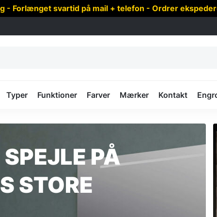
 Forlænget svartid på mail + telefon - Ordrer ekspede
Typer
Funktioner
Farver
Mærker
Kontakt
Engr
 SPEJLE PÅ
ES STORE