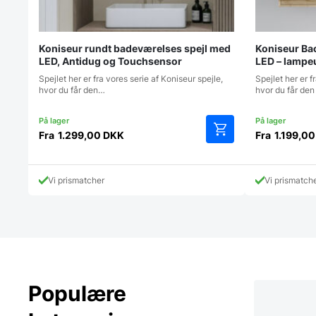
Koniseur rundt badeværelses spejl med
Koniseur Bac
LED, Antidug og Touchsensor
LED – lampe
Spejlet her er fra vores serie af Koniseur spejle,
Spejlet her er f
hvor du får den…
hvor du får de
Fra
1.299,00
DKK
Fra
1.199,0
Dette
vare
har
Vi prismatcher
Vi prismatch
flere
varianter.
Mulighederne
kan
vælges
på
varesiden
Populære