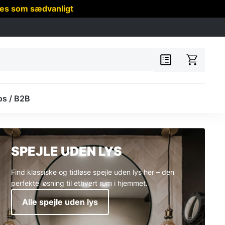
res som sædvanligt
os / B2B
SPEJLE UDEN LYS
Find klassiske og tidløse spejle uden lys her – den
perfekte løsning til ethvert rum i hjemmet.
Alle spejle uden lys