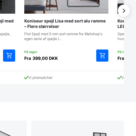
ejl med
Koniseur spejl Lisa med sort alu ramme
Koniseur
– Flere størrelser
LED, Ant
spejle,
Flot Spejl med 5 mm sort ramme fra Wallshop's
Spejlet her
egen serie af spejle I…
hvor du få
Fra
399,00
DKK
Fra
1.29
Dette
Dette
vare
vare
har
har
Vi prismatcher
Vi prism
flere
flere
varianter.
varianter.
Mulighederne
Mulighederne
kan
kan
vælges
vælges
på
på
varesiden
varesiden