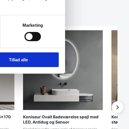
Marketing
Tillad alle
65×170
Koniseur Ovalt Badeværelse spejl med
Koniseur
LED, Antidug og Sensor
størrels