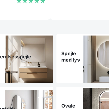
Spejle
relsesspejle
med lys
Ovale