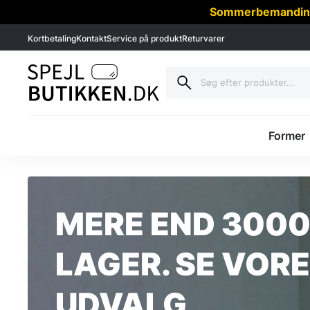
Sommerbemanding -
Kortbetaling
Kontakt
Service på produkt
Returvarer
Former
MERE END 3000
LAGER. SE VOR
UDVALG