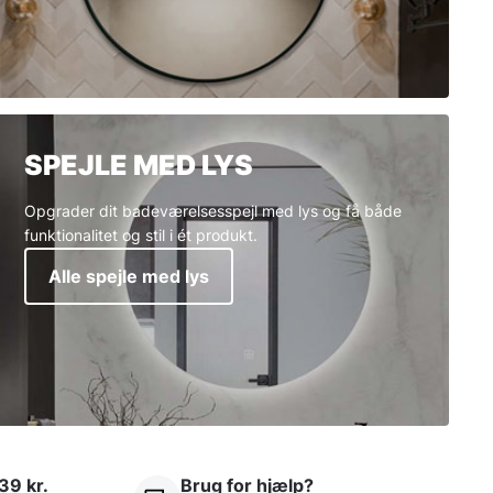
SPEJLE MED LYS
Opgrader dit badeværelsesspejl med lys og få både
funktionalitet og stil i ét produkt.
Alle spejle med lys
39 kr.
Brug for hjælp?