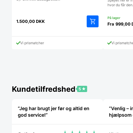
Spejlet her er f
hvor du får de
1.500,00
DKK
Fra
999,00
Vi prismatcher
Vi prismatch
Kundetilfredshed
“Jeg har brugt jer før og altid en
“Venlig –
god service!”