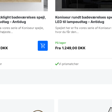
klight badeværelses spejl,
Koniseur rundt badeværelses sp
udtag – Antidug
LED til lampeudtag – Antidug
ra vores serie af Koniseur spejle,
Spejlet her er fra vores serie af Koniseur 
n højeste…
hvor du får den…
0
DKK
Fra
1.249,00
DKK
Dette
vare
har
er
Vi prismatcher
flere
varianter.
Mulighederne
kan
vælges
på
varesiden