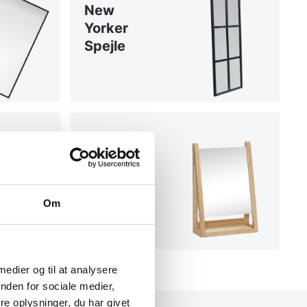
New
Yorker
Spejle
Spejle i
træ
Om
 medier og til at analysere
nden for sociale medier,
e oplysninger, du har givet