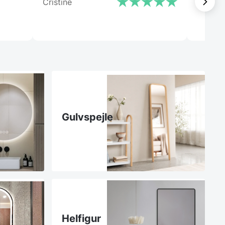
Cristine
Laila
Gulvspejle
Helfigur