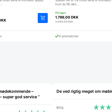
ra vores serie af Koniseur spejle,
Spejlet her er fra vores serie af Koniseur 
n…
hvor du får den…
1.799,00
DKK
DKK
3.699,00
DKK
Dette
vare
har
er
Vi prismatcher
flere
varianter.
Mulighederne
kan
vælges
på
varesiden
 imødekommende –
De ved rigtig meget om møbl
hjælpsom – super god service “
Kris