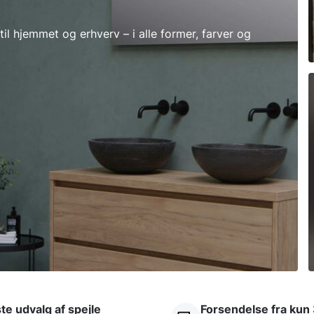
t til hjemmet og erhverv – i alle former, farver og
te udvalg af spejle
Forsendelse fra kun 