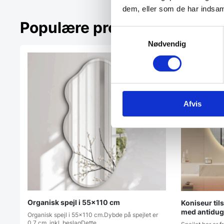
dem, eller som de har indsaml
Populære produkter lige nu
Samtykkevalg
Nødvendig
Afvis
Organisk spejl i 55×110 cm
Koniseur tils
med antidug
Organisk spejl i 55x110 cm.Dybde på spejlet er
0,7 cm. inkl. beslagDette…