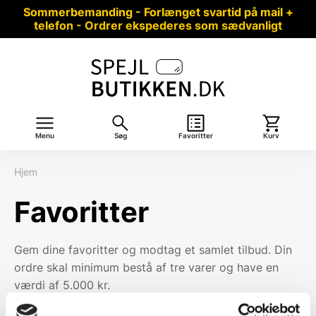
Sommerbemanding - Forlænget svartid på mail +
telefon - Ordrer ekspederes som sædvanligt
Menu
Søg
Favoritter
Kurv
Hjem
Favoritter
Gem dine favoritter og modtag et samlet tilbud. Din
ordre skal minimum bestå af tre varer og have en
værdi af 5.000 kr.