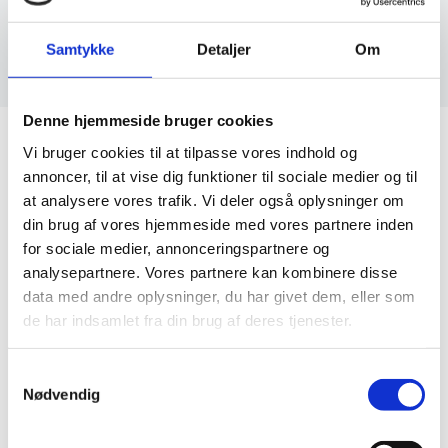
Du har ingen varer på din favoritliste.
Samtykke
Detaljer
Om
Denne hjemmeside bruger cookies
Vi bruger cookies til at tilpasse vores indhold og
Alt i spejle
annoncer, til at vise dig funktioner til sociale medier og til
Spejlbutikken.dk ejes af:
at analysere vores trafik. Vi deler også oplysninger om
din brug af vores hjemmeside med vores partnere inden
Gastrobutikken ApS
for sociale medier, annonceringspartnere og
Rømersvej 31
analysepartnere. Vores partnere kan kombinere disse
7430 Ikast
data med andre oplysninger, du har givet dem, eller som
CVR: 38952986
de har indsamlet fra din brug af deres tjenester.
Telefon træffetid:
Tlf.
71 99 30 98
Samtykkevalg
Nødvendig
Kontakt@kpa.dk