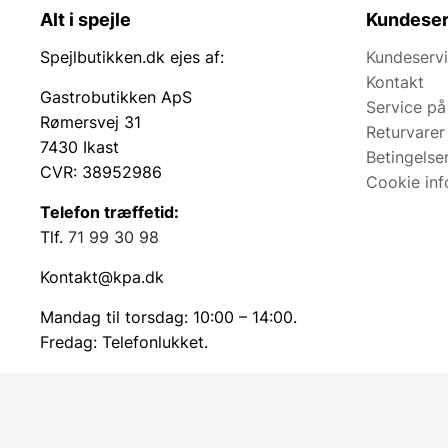
Alt i spejle
Kundeser
Spejlbutikken.dk ejes af:
Kundeserv
Kontakt
Gastrobutikken ApS
Service på
Rømersvej 31
Returvarer
7430 Ikast
Betingelse
CVR: 38952986
Cookie inf
Telefon træffetid:
Tlf.
71 99 30 98
Kontakt@kpa.dk
Mandag til torsdag: 10:00 – 14:00.
Fredag: Telefonlukket.
Afhentning muligt
man-torsdag fra 08:00-16:00.
Fredag 08:00-13.00