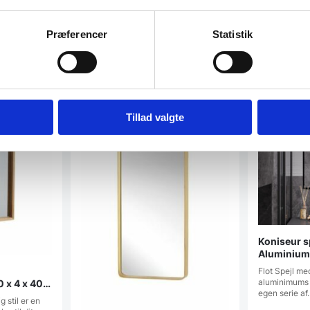
Præferencer
Statistik
Tillad valgte
Koniseur s
Aluminiu
Flot Spejl me
aluminimums 
0 x 4 x 40
egen serie af
g stil er en