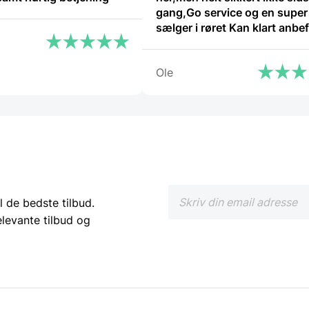
gang,Go service og en super 
sælger i røret Kan klart anbefale at
handle her”
Ole
l de bedste tilbud.
elevante tilbud og