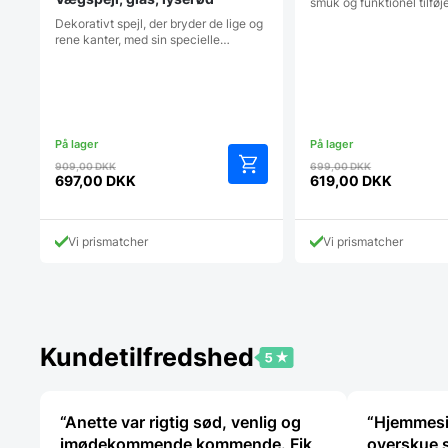
smuk og funktionel tilføje
Dekorativt spejl, der bryder de lige og
rene kanter, med sin specielle…
Den
Den
909,00
DKK
699,00
DKK
oprindelige
oprindelig
697,00
DKK
619,00
DKK
Den
Den
pris
pris
aktuelle
aktuelle
var:
var:
pris
pris
909,00 DKK.
699,00 DK
Vi prismatcher
Vi prismatcher
er:
er:
697,00 DKK.
619,00 DKK.
Kundetilfredshed
“Anette var rigtig sød, venlig og
“Hjemmesi
imødekommende kommende. Fik
overskue s