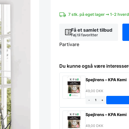
Completion
antal
7 stk. på eget lager ➞ 1-2 hver
Få et samlet tilbud
Føj til favoritter
Partivare
Du kunne også være interesser
Spejlrens – KPA Kemi
49,00
DKK
-
+
Spejlrens – KPA Kemi
49,00
DKK