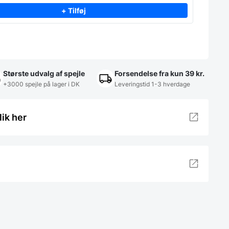
+ Tilføj
Største udvalg af spejle
Forsendelse fra kun 39 kr.
+3000 spejle på lager i DK
Leveringstid 1-3 hverdage
lik her