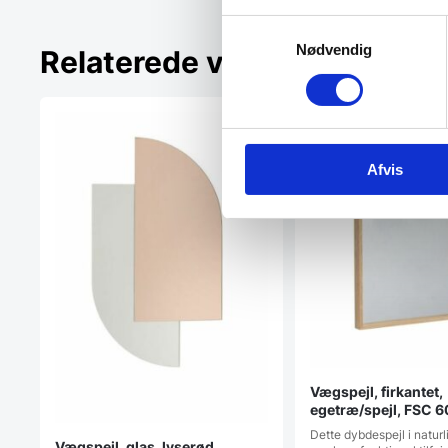
Samtykkevalg
Nødvendig
Relaterede varer
Afvis
Vægspejl, firkantet,
egetræ/spejl, FSC 6
cm
Dette dybdespejl i naturli
Vægspejl, glas, lyserød