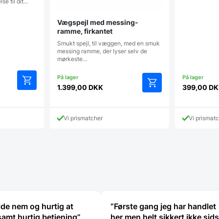
lse til dit…
Vægspejl med messing-
ramme, firkantet
Smukt spejl, til væggen, med en smuk
messing ramme, der lyser selv de
mørkeste…
1.399,00
DKK
399,00
DK
e
K.
Vi prismatcher
Vi prismat
de nem og hurtig at
“Første gang jeg har handlet
amt hurtig betjening”
her,men helt sikkert ikke sid