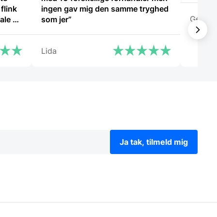
flink
ingen gav mig den samme tryghed
Georg
som jer”
Lida
Ja tak, tilmeld mig