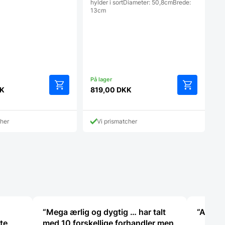
hylder i sortDiameter: 50,8cmBrede:
13cm
K
819,00
DKK
Dette
vare
har
cher
Vi prismatcher
flere
varianter.
Mulighederne
kan
vælges
på
varesiden
“Mega ærlig og dygtig … har talt
“Altid 
ste
med 10 forskellige forhandler men