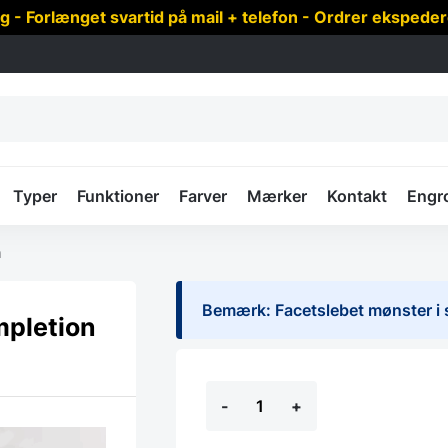
 Forlænget svartid på mail + telefon - Ordrer ekspede
Typer
Funktioner
Farver
Mærker
Kontakt
Engr
n
Bemærk: Facetslebet mønster i s
mpletion
Aflangt
-
+
facetslebet
spejl
-