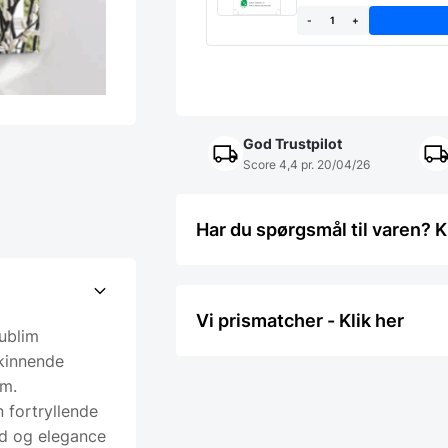
-
+
God Trustpilot
Score 4,4 pr. 20/04/26
Har du spørgsmål til varen? K
Vi prismatcher - Klik her
sublim
skinnende
um.
 fortryllende
hed og elegance