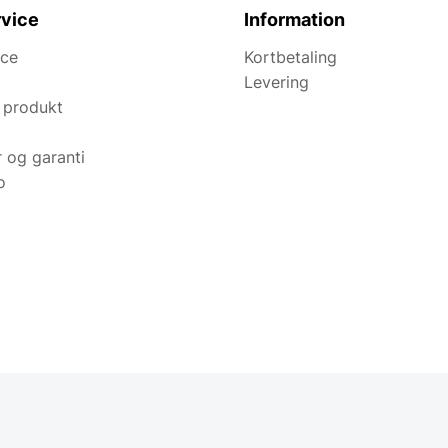
vice
Information
ice
Kortbetaling
Levering
 produkt
r og garanti
o