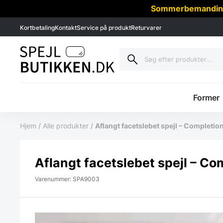
Sommerbemanding -
Kortbetaling
Kontakt
Service på produkt
Returvarer
Former
Hjem
/
Alle produkter
/
Aflangt facetslebet spejl – Completio
Aflangt facetslebet spejl – Co
Varenummer: SPA9003