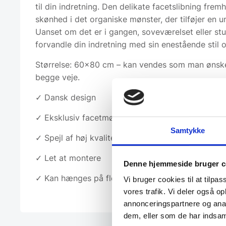
til din indretning. Den delikate facetslibning frem
skønhed i det organiske mønster, der tilføjer en u
Uanset om det er i gangen, soveværelset eller stue
forvandle din indretning med sin enestående stil o
Størrelse: 60×80 cm – kan vendes som man ønsker
begge veje.
✓ Dansk design
✓ Eksklusiv facetmønster
Samtykke
✓ Spejl af høj kvalitet
✓ Let at montere
Denne hjemmeside bruger c
✓ Kan hænges på flere led
Vi bruger cookies til at tilpas
vores trafik. Vi deler også 
annonceringspartnere og anal
dem, eller som de har indsaml