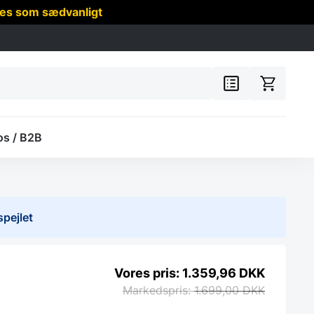
res som sædvanligt
os / B2B
pejlet
1.359,96
DKK
1.699,00
DKK