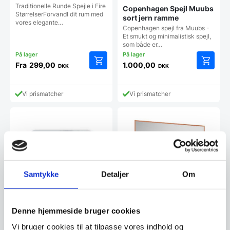
Traditionelle Runde Spejle i Fire
Copenhagen Spejl Muubs
StørrelserForvandl dit rum med
sort jern ramme
vores elegante…
Copenhagen spejl fra Muubs -
Et smukt og minimalistisk spejl,
som både er…
Fra
299,00
1.000,00
DKK
DKK
Dette
Dette
vare
vare
har
har
Vi prismatcher
Vi prismatcher
flere
flere
varianter.
varianter
Mulighederne
Mulighe
kan
kan
vælges
vælges
på
på
varesiden
vareside
Samtykke
Detaljer
Om
Denne hjemmeside bruger cookies
ESTIQUE – Spejl med
Exclusive Backlight LED
knager – Hvid
Vi bruger cookies til at tilpasse vores indhold og