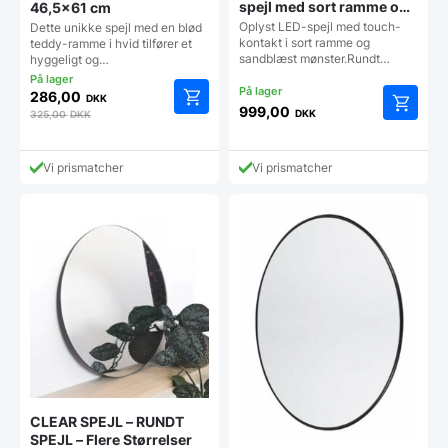
spejl med sort ramme og
46,5×61 cm
Touch sensor – Flere
Oplyst LED-spejl med touch-
Dette unikke spejl med en blød
Størrelser
kontakt i sort ramme og
teddy-ramme i hvid tilfører et
sandblæst mønster.Rundt…
hyggeligt og…
286,00
DKK
999,00
DKK
325,00
DKK
Dette
vare
har
Vi prismatcher
Vi prismatcher
flere
varianter
Mulighe
kan
vælges
på
vareside
CLEAR SPEJL – RUNDT
SPEJL – Flere Størrelser