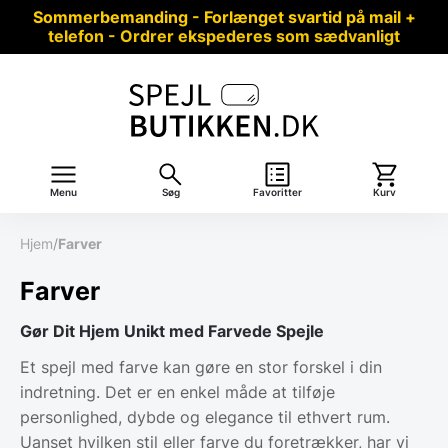
Sommerbemanding - Forlænget svartid på mail +
telefon - Ordrer ekspederes som sædvanligt
Menu
Søg
Favoritter
Kurv
Hjem
/
Farver
Farver
Gør Dit Hjem Unikt med Farvede Spejle
Et spejl med farve kan gøre en stor forskel i din
indretning. Det er en enkel måde at tilføje
personlighed, dybde og elegance til ethvert rum.
Uanset hvilken stil eller farve du foretrækker, har vi