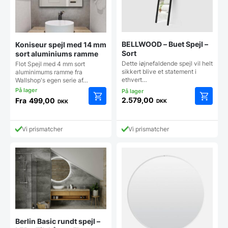
BELLWOOD – Buet Spejl –
Koniseur spejl med 14 mm
Sort
sort aluminiums ramme
Dette iøjnefaldende spejl vil helt
Flot Spejl med 4 mm sort
sikkert blive et statement i
aluminimums ramme fra
ethvert…
Wallshop's egen serie af…
2.579,00
Fra
499,00
DKK
DKK
Dette
vare
har
Vi prismatcher
Vi prismatcher
flere
varianter.
Mulighederne
kan
vælges
på
varesiden
Berlin Basic rundt spejl –