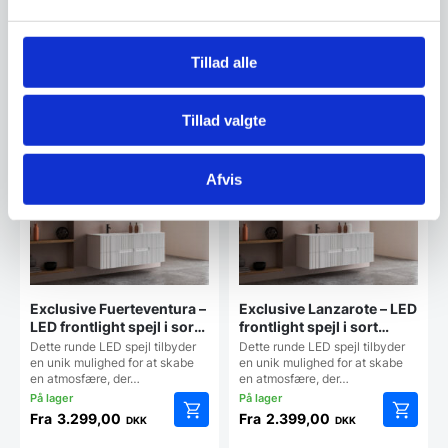
spejl kombinerer funktionalitet
spejl kombinerer funktionalitet
og æstetik, så…
og æstetik, så…
Tillad alle
Fra
2.199,00
Fra
2.199,00
DKK
DKK
Dette
Dette
vare
vare
Tillad valgte
har
har
Vi prismatcher
Vi prismatcher
flere
flere
varianter.
varianter
Mulighederne
Mulighe
Afvis
kan
kan
vælges
vælges
på
på
varesiden
vareside
Exclusive Fuerteventura –
Exclusive Lanzarote – LED
LED frontlight spejl i sort
frontlight spejl i sort
ramme med touch,
ramme – Flere størrelser
Dette runde LED spejl tilbyder
Dette runde LED spejl tilbyder
antidug, justerbar
en unik mulighed for at skabe
en unik mulighed for at skabe
en atmosfære, der…
en atmosfære, der…
lysstyrke og farvetone –
Flere størrelser
Fra
3.299,00
Fra
2.399,00
DKK
DKK
Dette
Dette