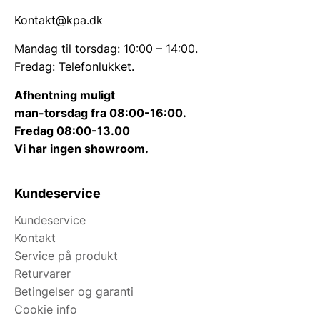
Gør Dit Hjem Unikt med Farvede Spejle
Et spejl med farve kan gøre en stor forskel i din
Kontakt@kpa.dk
indretning. Det er en enkel måde at tilføje
Mandag til torsdag: 10:00 – 14:00.
personlighed, dybde og elegance til ethvert rum.
Fredag: Telefonlukket.
Uanset hvilken stil eller farve du foretrækker, har vi
et spejl, der passer til dig.
Afhentning muligt
man-torsdag fra 08:00-16:00.
Gå på opdagelse i vores kategori
Farver
og find
Fredag 08:00-13.00
spejle, der matcher din stil og indretning.
Vi har ingen showroom.
Kundeservice
Kundeservice
Kontakt
Service på produkt
Returvarer
Betingelser og garanti
Cookie info