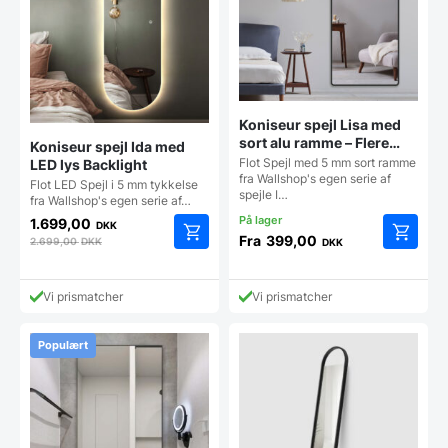
Koniseur spejl Lisa med
sort alu ramme – Flere
Koniseur spejl Ida med
størrelser
Flot Spejl med 5 mm sort ramme
LED lys Backlight
fra Wallshop's egen serie af
Flot LED Spejl i 5 mm tykkelse
spejle I…
fra Wallshop's egen serie af…
1.699,00
DKK
Fra
399,00
2.699,00
DKK
DKK
Dette
vare
har
Vi prismatcher
Vi prismatcher
flere
varianter
Mulighe
Populært
kan
vælges
på
vareside