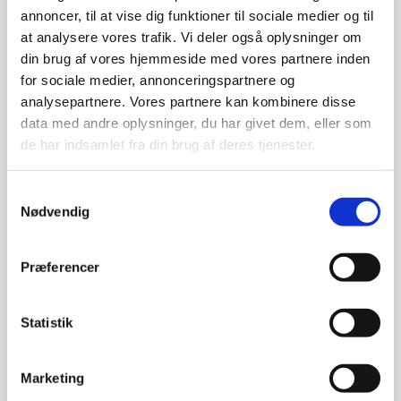
Frida – Messing ramme –
Estique spejlet kombinerer
annoncer, til at vise dig funktioner til sociale medier og til
Flere størrelser
Dette stilfulde firkantede LED-
funktionalitet og design med
at analysere vores trafik. Vi deler også oplysninger om
spejl kombinerer funktionalitet
sine integrerede…
og æstetik, så…
din brug af vores hjemmeside med vores partnere inden
Fra
2.199,00
for sociale medier, annonceringspartnere og
DKK
749,00
DKK
Dette
analysepartnere. Vores partnere kan kombinere disse
vare
data med andre oplysninger, du har givet dem, eller som
har
Vi prismatcher
Vi prismatcher
de har indsamlet fra din brug af deres tjenester.
flere
varianter
Mulighe
Samtykkevalg
kan
Nødvendig
vælges
på
vareside
Præferencer
Statistik
Exclusive Backlight LED
Exclusive Backlight LED
Marketing
Frida – Sort ramme – Flere
Frida spejl – Guld ramme –
størrelser
Dette stilfulde firkantede LED-
Flere størrelser
Dette stilfulde firkantede LED-