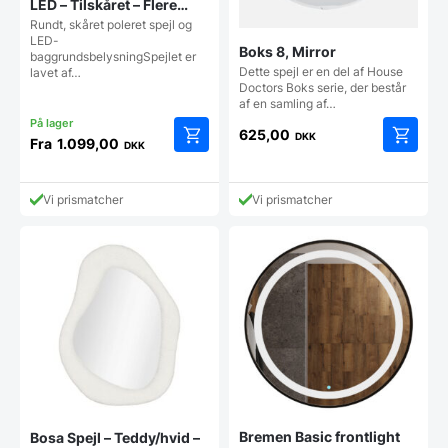
LED – Tilskåret – Flere
størrelser
Rundt, skåret poleret spejl og
LED-
Boks 8, Mirror
baggrundsbelysningSpejlet er
Dette spejl er en del af House
lavet af…
Doctors Boks serie, der består
af en samling af…
625,00
DKK
Fra
1.099,00
DKK
Dette
vare
har
Vi prismatcher
Vi prismatcher
flere
varianter.
Mulighederne
kan
vælges
på
varesiden
Bremen Basic frontlight
Bosa Spejl – Teddy/hvid –