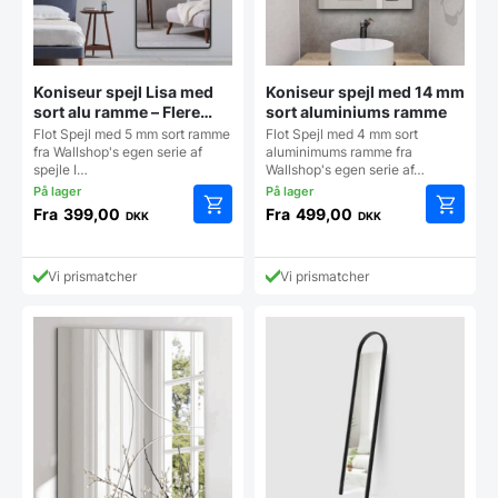
Koniseur spejl Lisa med
Koniseur spejl med 14 mm
sort alu ramme – Flere
sort aluminiums ramme
størrelser
Flot Spejl med 5 mm sort ramme
Flot Spejl med 4 mm sort
fra Wallshop's egen serie af
aluminimums ramme fra
spejle I…
Wallshop's egen serie af…
Fra
399,00
Fra
499,00
DKK
DKK
Dette
Dette
vare
vare
har
har
Vi prismatcher
Vi prismatcher
flere
flere
varianter.
varianter
Mulighederne
Mulighe
kan
kan
vælges
vælges
på
på
varesiden
vareside