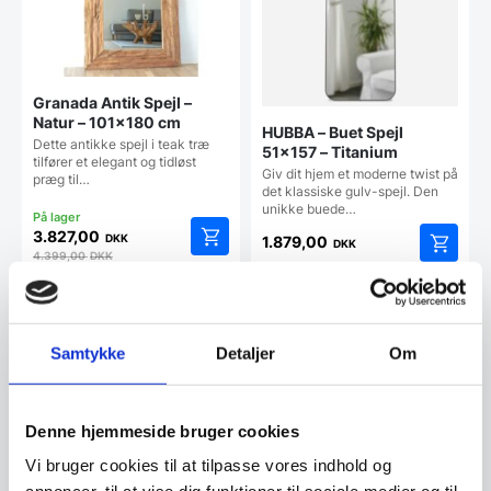
Granada Antik Spejl –
Natur – 101×180 cm
HUBBA – Buet Spejl
Dette antikke spejl i teak træ
51×157 – Titanium
tilfører et elegant og tidløst
Giv dit hjem et moderne twist på
præg til…
det klassiske gulv-spejl. Den
unikke buede…
3.827,00
DKK
1.879,00
DKK
4.399,00
DKK
Vi prismatcher
Vi prismatcher
Samtykke
Detaljer
Om
Denne hjemmeside bruger cookies
Vi bruger cookies til at tilpasse vores indhold og