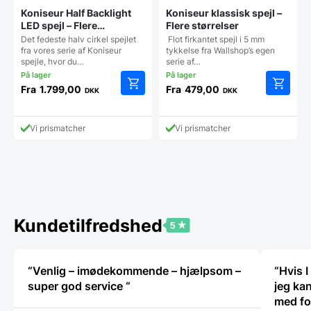
Koniseur Half Backlight
Koniseur klassisk spejl –
LED spejl – Flere
Flere størrelser
størrelser
Det fedeste halv cirkel spejlet
Flot firkantet spejl i 5 mm
fra vores serie af Koniseur
tykkelse fra Wallshop’s egen
spejle, hvor du…
serie af…
Fra
1.799,00
Fra
479,00
DKK
DKK
Dette
Dette
vare
vare
har
har
Vi prismatcher
Vi prismatcher
flere
flere
varianter.
varianter
Mulighederne
Mulighe
kan
kan
vælges
vælges
på
på
varesiden
vareside
Kundetilfredshed
“Venlig – imødekommende – hjælpsom –
“Hvis I
super god service “
jeg kan
med fo