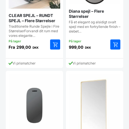
Diana spejl – Flere
CLEAR SPEJL – RUNDT
Størrelser
SPEJL – Flere Størrelser
Få et elegant og alsidigt ovalt
Traditionelle Runde Spejle i Fire
spejl med en fortryllende finish –
StørrelserForvandl dit rum med
slebet…
vores elegante…
Fra
299,00
999,00
DKK
DKK
Dette
Dette
vare
vare
har
har
Vi prismatcher
Vi prismatcher
flere
flere
varianter.
varianter
Mulighederne
Mulighe
kan
kan
vælges
vælges
på
på
varesiden
vareside