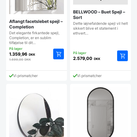
BELLWOOD – Buet Spejl –
Sort
Aflangt facetslebet spejl –
Dette iøjnefaldende spejl vil helt
Completion
sikkert blive et statement i
Det elegante firkantede spejl,
ethvert…
Completion, er en sublim
tilføjelse til dit…
1.359,96
DKK
2.579,00
DKK
1.699,00
DKK
Vi prismatcher
Vi prismatcher