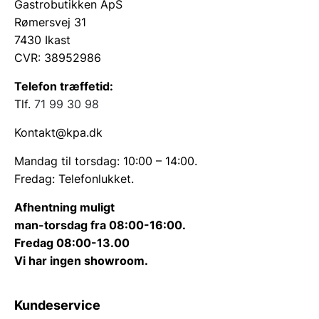
Når du handler hos os, får du:
Gastrobutikken ApS
Rømersvej 31
Et stort udvalg
: Find præcis det spejl, du leder efter.
7430 Ikast
Hurtig levering
: Få dit spejl direkte til døren.
CVR: 38952986
Ekspertvejledning
: Vi hjælper dig gerne med at
vælge det rette spejl til dit soveværelse.
Telefon træffetid:
Tlf.
71 99 30 98
Find Det Perfekte Spejl til Dit Soveværelse
Uanset om du ønsker et spejl til praktisk brug eller
Kontakt@kpa.dk
som en elegant detalje, har vi det rette spejl til dig.
Mandag til torsdag: 10:00 – 14:00.
Vores sortiment rummer spejle til enhver smag og
Fredag: Telefonlukket.
ethvert behov.
Afhentning muligt
Tag et kig på vores
kategori af spejle til
man-torsdag fra 08:00-16:00.
soveværelset
og opgrader dit rum i dag.
Fredag 08:00-13.00
Vi har ingen showroom.
Kundeservice