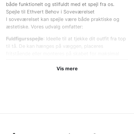
både funktionelt og stilfuldt med et spejl fra os.
Spejle til Ethvert Behov i Soveværelset
I soveværelset kan spejle være både praktiske og
æstetiske. Vores udvalg omfatter:
Fuldfigursspejle
: Ideelle til at tjekke dit outfit fra top
til tå. De kan hænges på væggen, placeres
fritstående eller monteres på skabet for maksimal
funktionalitet.
Makeup-spejle
: Mindre spejle med perfekt belysning
Vis mere
til din morgenrutine eller aftenmakeup.
Vægspejle
: Elegant placeret over kommoden eller
natbordet for at tilføje lys og dybde til rummet.
Dekorative spejle
: Giv soveværelset et personligt
præg med spejle i unikke former og rammer.
Spejle i Mange Stilarter
Soveværelset er en personlig oase, og det rette spejl
kan være med til at understøtte din stil. Vores spejle