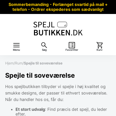
Sommerbemanding - Forlænget svartid på mail +
telefon - Ordrer ekspederes som sædvanligt
Menu
Søg
Favoritter
Kurv
Hjem
/
Rum
/
Spejle til soveværelse
Spejle til soveværelse
Hos spejlbutikken tilbyder vi spejle i høj kvalitet og
smukke designs, der passer til ethvert soveværelse.
Når du handler hos os, får du:
Et stort udvalg
: Find præcis det spejl, du leder
efter.