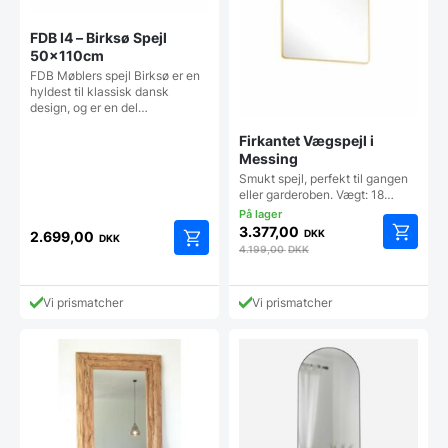
FDB I4 – Birksø Spejl
50x110cm
FDB Møblers spejl Birksø er en
hyldest til klassisk dansk
design, og er en del…
Firkantet Vægspejl i
Messing
Smukt spejl, perfekt til gangen
eller garderoben. Vægt: 18…
3.377,00
DKK
2.699,00
DKK
4.199,00
DKK
Vi prismatcher
Vi prismatcher