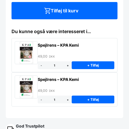
størrelser
antal
Tilføj til kurv
Du kunne også være interesseret i…
Spejlrens – KPA Kemi
49,00
DKK
+ Tilføj
-
+
Spejlrens – KPA Kemi
49,00
DKK
+ Tilføj
-
+
God Trustpilot