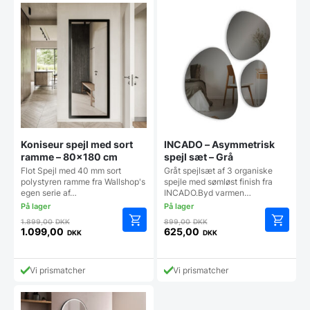
varianter
Mulighe
kan
vælges
på
vareside
Koniseur spejl med sort
INCADO – Asymmetrisk
ramme – 80×180 cm
spejl sæt – Grå
Flot Spejl med 40 mm sort
Gråt spejlsæt af 3 organiske
polystyren ramme fra Wallshop's
spejle med sømløst finish fra
egen serie af…
INCADO.Byd varmen…
Den
Den
1.899,00
DKK
899,00
DKK
oprindelige
oprindelige
1.099,00
625,00
DKK
DKK
Den
Den
pris
pris
aktuelle
aktuelle
var:
var:
pris
pris
1.899,00 DKK.
899,00 DKK.
Vi prismatcher
Vi prismatcher
er:
er:
1.099,00 DKK.
625,00 DKK.