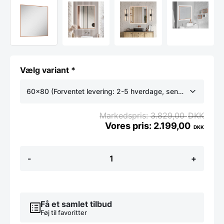
Vælg variant *
60x80 (Forventet levering: 2-5 hverdage, sendes fra ekster
størrelse
3.829,00
DKK
2.199,00
DKK
Exclusive
-
+
Backlight
LED
Frida
-
Messing
Få et samlet tilbud
ramme
-
Føj til favoritter
Flere