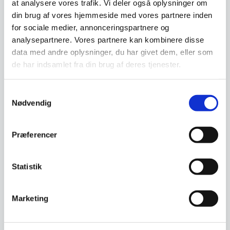
at analysere vores trafik. Vi deler også oplysninger om
skruer i væggen, herpå hægtes beslagene der
din brug af vores hjemmeside med vores partnere inden
er fastgjorte bagpå spejlet. Al elektronik,
for sociale medier, annonceringspartnere og
herunder LED drivere m.m. er fastgjort på
analysepartnere. Vores partnere kan kombinere disse
spejlets bagside, det medfølgende kabel
data med andre oplysninger, du har givet dem, eller som
tilsluttes direkte til 230V.
de har indsamlet fra din brug af deres tjenester.
Samtykkevalg
Nødvendig
Har du spørgsmål til varen? Klik her
Præferencer
Vi prismatcher - Klik her
Statistik
Relaterede varer
Marketing