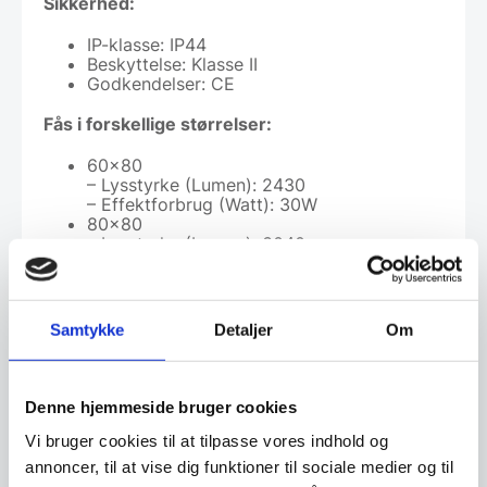
Sikkerhed:
IP-klasse: IP44
Beskyttelse: Klasse II
Godkendelser: CE
Fås i forskellige størrelser:
60×80
– Lysstyrke (Lumen): 2430
– Effektforbrug (Watt): 30W
80×80
– Lysstyrke (Lumen): 3040
– Effektforbrug (Watt): 30W
100×80
– Lysstyrke (Lumen): 3525
– Effektforbrug (Watt): 30W
Samtykke
Detaljer
Om
120×80
– Lysstyrke (Lumen): 3890
– Effektforbrug (Watt): 30W
Denne hjemmeside bruger cookies
Vi bruger cookies til at tilpasse vores indhold og
Montering:
annoncer, til at vise dig funktioner til sociale medier og til
Spejlet ophænges på væggen ved, at skrue to