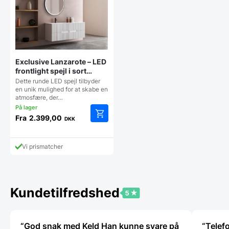
Exclusive Lanzarote – LED
frontlight spejl i sort
ramme – Flere størrelser
Dette runde LED spejl tilbyder
en unik mulighed for at skabe en
atmosfære, der…
Fra
2.399,00
DKK
Dette
vare
har
Vi prismatcher
flere
varianter.
Mulighederne
kan
Kundetilfredshed
vælges
på
varesiden
“God snak med Keld Han kunne svare på
“Telef