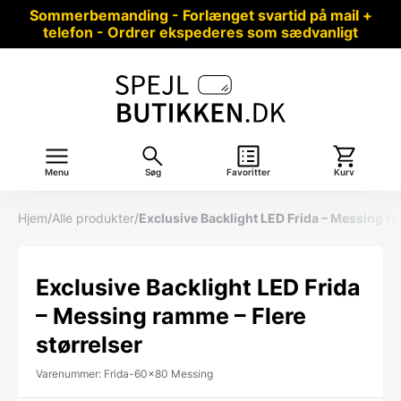
Sommerbemanding - Forlænget svartid på mail +
telefon - Ordrer ekspederes som sædvanligt
Menu
Søg
Favoritter
Kurv
Hjem
/
Alle produkter
/
Exclusive Backlight LED Frida – Messing ra
Exclusive Backlight LED Frida
– Messing ramme – Flere
størrelser
Varenummer: Frida-60x80 Messing