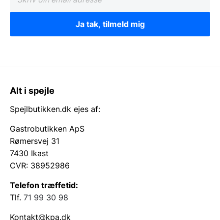
Ja tak, tilmeld mig
Alt i spejle
Spejlbutikken.dk ejes af:
Gastrobutikken ApS
Rømersvej 31
7430 Ikast
CVR: 38952986
Telefon træffetid:
Tlf.
71 99 30 98
Kontakt@kpa.dk