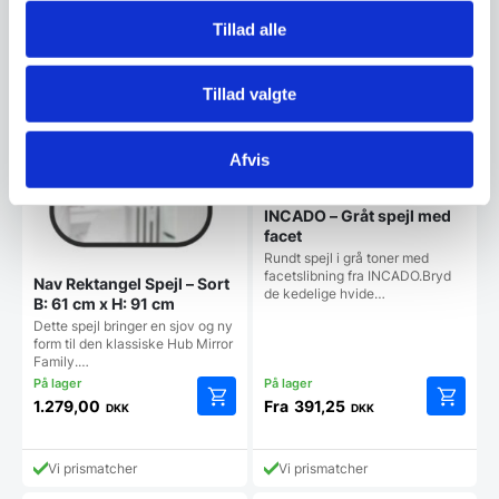
Tillad alle
Tillad valgte
Afvis
INCADO – Gråt spejl med
facet
Rundt spejl i grå toner med
facetslibning fra INCADO.Bryd
Nav Rektangel Spejl – Sort
de kedelige hvide…
B: 61 cm x H: 91 cm
Dette spejl bringer en sjov og ny
form til den klassiske Hub Mirror
Family.…
1.279,00
Fra
391,25
DKK
DKK
Dette
vare
har
Vi prismatcher
Vi prismatcher
flere