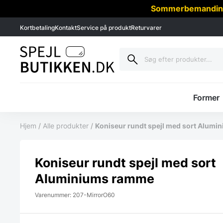
Sommerbemanding -
Kortbetaling
Kontakt
Service på produkt
Returvarer
Former
Hjem
/
Alle produkter
/
Koniseur rundt spejl med sort Alum
Koniseur rundt spejl med sort
Aluminiums ramme
Varenummer: 207-MirrorO60