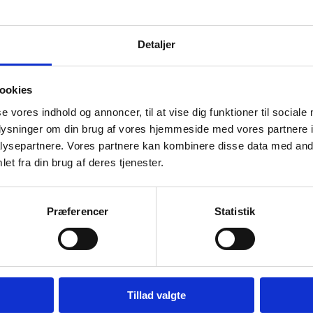
å over 80.
gt velegnet
Detaljer
vor godt
edre (skalaen
ookies
se vores indhold og annoncer, til at vise dig funktioner til sociale
oplysninger om din brug af vores hjemmeside med vores partnere i
er hvor du har
ysepartnere. Vores partnere kan kombinere disse data med andr
et fra din brug af deres tjenester.
 plugs og
Præferencer
Statistik
Tillad valgte