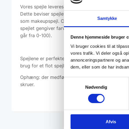
Vores spejle leveres desuden med en CRI index p
Dette beviser spejlenes kvalitet og gør dem særli
Samtykke
som makeupspejl. CRI er et index der beskriver h
spejlet gengiver farver – desto højere tal desto b
går fra 0-100).
Denne hjemmeside bruger c
Vi bruger cookies til at tilpas
vores trafik. Vi deler også 
Spejlene er perfekte til badeværelset, entreen ell
annonceringspartnere og anal
brug for et flot spejl.
dem, eller som de har indsaml
Ophæng: der medfølger påmonteret beslag, samt
Samtykkevalg
skruer.
Nødvendig
Afvis