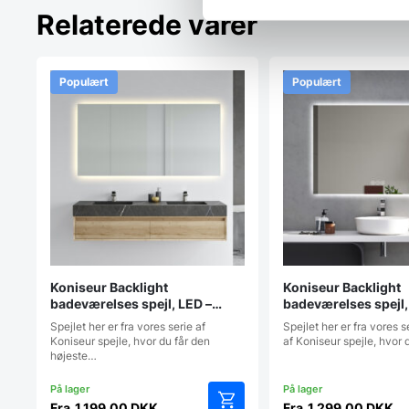
Relaterede varer
Populært
Populært
Koniseur Backlight
Koniseur Backlight
badeværelses spejl, LED –
badeværelses spejl,
lampeudtag – Antidug
Antidug og Touchs
Spejlet her er fra vores serie af
Spejlet her er fra vores s
Koniseur spejle, hvor du får den
af Koniseur spejle, hvor
højeste…
Fra
1.199,00
DKK
Fra
1.299,00
DKK