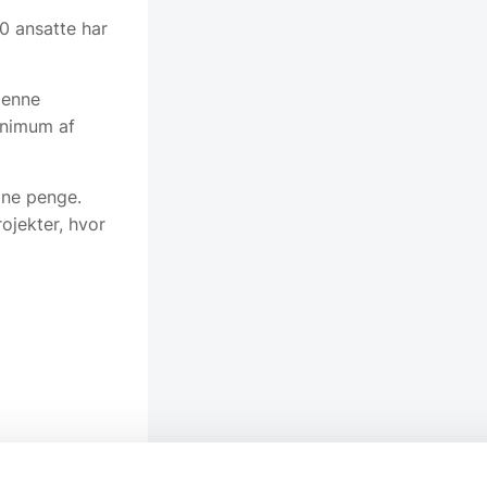
0 ansatte har
denne
inimum af
dine penge.
ojekter, hvor