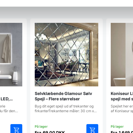
Selvklæbende Glamour Sølv
Koniseur 
 LED,
Spejl – Flere størrelser
spejl med 
ensor
Antidug, 
erie
Byg dit eget spejl ud af trekanter og
Spejlet her er
 du får den…
firkanterTrekanterne måler: 30 cm x…
af Koniseur s
Fra
69,00
DKK
Fra
1.649,