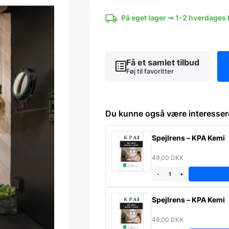
med
sort
På eget lager ➞ 1-2 hverdages 
Aluminiums
ramme
antal
Få et samlet tilbud
Føj til favoritter
Du kunne også være interesser
Spejlrens – KPA Kemi
49,00
DKK
-
+
Spejlrens – KPA Kemi
49,00
DKK