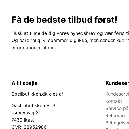
Få de bedste tilbud først!
Husk at tilmelde dig vores nyhedsbrev og vær først ti
Og bare rolig, vi spammer dig ikke, men sender kun r
informationer til dig.
Alt i spejle
Kundeser
Spejlbutikken.dk ejes af:
Kundeserv
Kontakt
Gastrobutikken ApS
Service på
Rømersvej 31
Returvarer
7430 Ikast
Betingelse
CVR: 38952986