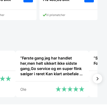
Dette
Dette
vare
vare
har
har
cher
Vi prismatcher
flere
flere
varianter.
varianter.
Mulighederne
Mulighedern
kan
kan
vælges
vælges
på
på
varesiden
varesiden
“Første gang jeg har handlet
“Stort 
her,men helt sikkert ikke sidste
Fornuft
gang,Go service og en super flink
sælger i røret Kan klart anbefale at
Bent G
handle her”
Ole