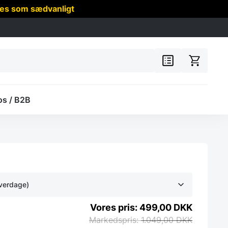
res som sædvanligt
os / B2B
hverdage)
499,00
DKK
1.049,00
DKK