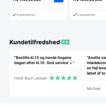
Dette
vare
har
Vi prismatcher
Vi prismatcher
flere
varianter.
Mulighederne
kan
vælges
på
Kundetilfredshed
varesiden
“Bestilte kl.13 og havde tingene
“Anette var
dagen efter kl.10. God service ☺”
imødekom
en fejl leve
løbet af t
Heidi Buch Jensen
og god we
Michael