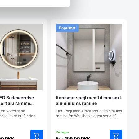
Populært
LED Badeværelse
Koniseur spejl med 14 mm sort
sort alu ramme
aluminiums ramme
Touchsensor
 fra vores serie
Flot Spejl med 4 mm sort aluminimums
pejle, hvor du får den…
ramme fra Wallshop's egen serie af…
00
DKK
Fra
499,00
DKK