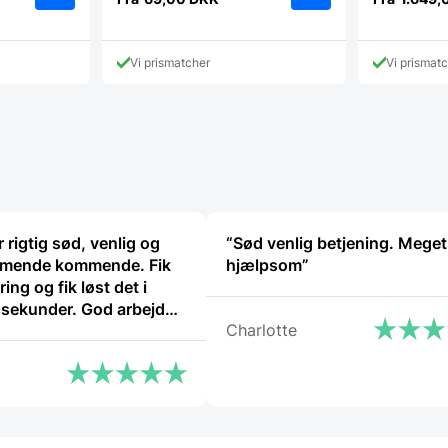
Dette
Dette
vare
vare
har
har
Vi prismatcher
Vi prismat
flere
flere
varianter.
varianter.
Mulighederne
Mulighederne
kan
kan
vælges
vælges
på
på
varesiden
varesiden
 rigtig sød, venlig og
“Sød venlig betjening. Meget
mende kommende. Fik
hjælpsom”
ring og fik løst det i
o sekunder. God arbejde
Charlotte
ekend”