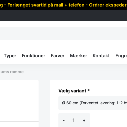
 Forlænget svartid på mail + telefon - Ordrer ekspede
Typer
Funktioner
Farver
Mærker
Kontakt
Engr
iniums ramme
Vælg variant *
Ø 60 cm (Forventet levering: 1-2 
variant
Koniseur
-
+
rundt
spejl