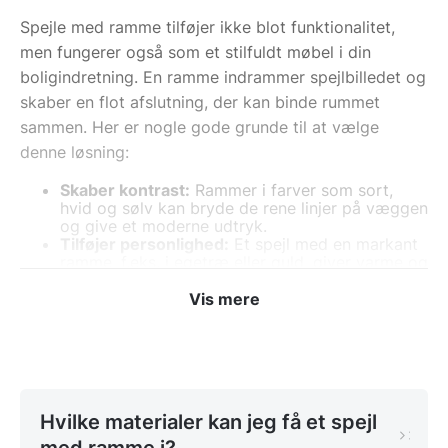
Spejle med ramme tilføjer ikke blot funktionalitet,
men fungerer også som et stilfuldt møbel i din
boligindretning. En ramme indrammer spejlbilledet og
skaber en flot afslutning, der kan binde rummet
sammen. Her er nogle gode grunde til at vælge
denne løsning:
Skaber kontrast:
Rammer i farver som sort,
hvid og sølv kan bryde de rene linjer på væggen
og give et moderne udtryk.
Tilføjer personlighed:
Et spejl med en markant
ramme, f.eks. i egetræ eller guld, giver varme og
charme til rummet.
Passer til enhver stil:
Uanset om du er til det
Vis mere
klassiske eller det moderne look, findes der et
spejl, der passer perfekt ind.
Spejle med forskellige typer
rammer
Hvilke materialer kan jeg få et spejl
med ramme i?