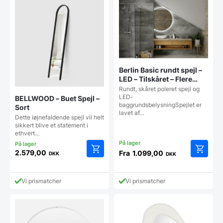
Mulighederne
Mulighe
kan
kan
vælges
vælges
på
på
varesiden
vareside
Berlin Basic rundt spejl –
LED – Tilskåret – Flere
størrelser
Rundt, skåret poleret spejl og
LED-
BELLWOOD – Buet Spejl –
baggrundsbelysningSpejlet er
Sort
lavet af…
Dette iøjnefaldende spejl vil helt
sikkert blive et statement i
ethvert…
2.579,00
Fra
1.099,00
DKK
DKK
Dette
vare
har
Vi prismatcher
Vi prismatcher
flere
varianter
Mulighe
kan