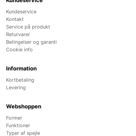
Kundeservice
hvor vi står klar til at hjælpe dig.
Kundeservice
Kontakt
Service på produkt
Returvarer
Betingelser og garanti
Cookie info
Information
Kortbetaling
Levering
Webshoppen
Former
Funktioner
Typer af spejle