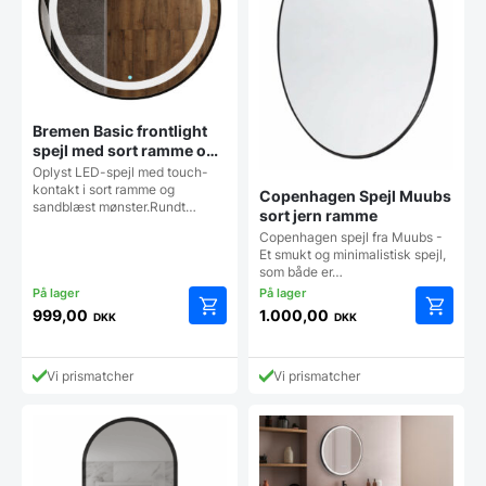
Bremen Basic frontlight
spejl med sort ramme og
Touch sensor – Flere
Oplyst LED-spejl med touch-
Størrelser
kontakt i sort ramme og
Copenhagen Spejl Muubs
sandblæst mønster.Rundt…
sort jern ramme
Copenhagen spejl fra Muubs -
Et smukt og minimalistisk spejl,
som både er…
999,00
1.000,00
DKK
DKK
Dette
Dette
vare
vare
har
har
Vi prismatcher
Vi prismatcher
flere
flere
varianter.
varianter
Mulighederne
Mulighe
kan
kan
vælges
vælges