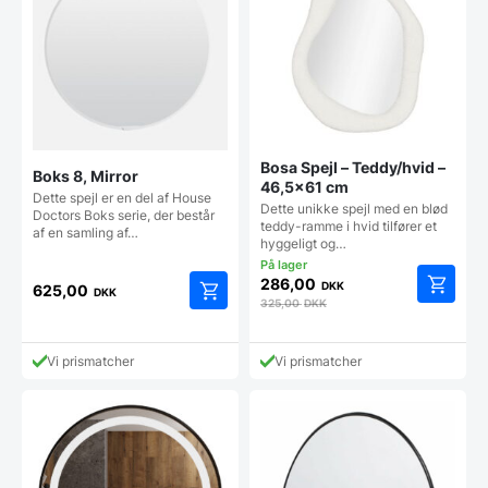
vælges
på
vareside
Bosa Spejl – Teddy/hvid –
Boks 8, Mirror
46,5×61 cm
Dette spejl er en del af House
Dette unikke spejl med en blød
Doctors Boks serie, der består
teddy-ramme i hvid tilfører et
af en samling af…
hyggeligt og…
286,00
DKK
625,00
DKK
325,00
DKK
Vi prismatcher
Vi prismatcher