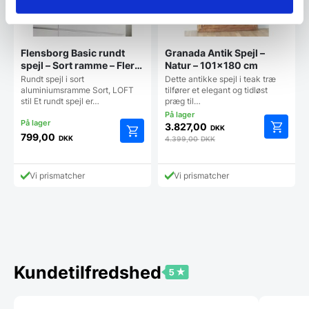
Flensborg Basic rundt
Granada Antik Spejl –
spejl – Sort ramme – Flere
Natur – 101×180 cm
størrelser
Rundt spejl i sort
Dette antikke spejl i teak træ
aluminiumsramme Sort, LOFT
tilfører et elegant og tidløst
stil Et rundt spejl er…
præg til…
3.827,00
DKK
799,00
DKK
4.399,00
DKK
Dette
vare
har
Vi prismatcher
Vi prismatcher
flere
varianter.
Mulighederne
kan
vælges
på
varesiden
Kundetilfredshed