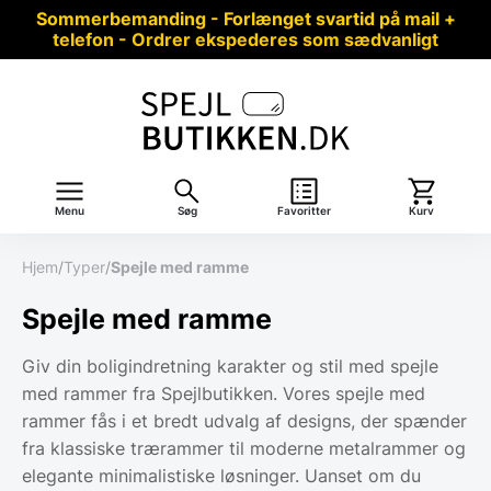
Sommerbemanding - Forlænget svartid på mail +
telefon - Ordrer ekspederes som sædvanligt
Menu
Søg
Favoritter
Kurv
Hjem
/
Typer
/
Spejle med ramme
Spejle med ramme
Giv din boligindretning karakter og stil med spejle
med rammer fra Spejlbutikken. Vores spejle med
rammer fås i et bredt udvalg af designs, der spænder
fra klassiske trærammer til moderne metalrammer og
elegante minimalistiske løsninger. Uanset om du