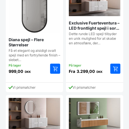
på
på
varesiden
vareside
Exclusive Fuerteventura –
LED frontlight spejl i sort
ramme med touch,
Dette runde LED spejl tilbyder
antidug, justerbar
en unik mulighed for at skabe
Diana spejl – Flere
en atmosfære, der…
lysstyrke og farvetone –
Størrelser
Flere størrelser
Få et elegant og alsidigt ovalt
spejl med en fortryllende finish –
slebet…
999,00
Fra
3.299,00
DKK
DKK
Dette
Dette
vare
vare
har
har
Vi prismatcher
Vi prismatcher
flere
flere
varianter.
varianter
Mulighederne
Mulighe
kan
kan
vælges
vælges
på
på
varesiden
vareside