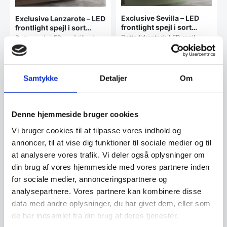
Exclusive Sevilla – LED
Exclusive Lanzarote – LED
frontlight spejl i sort
frontlight spejl i sort
ramme med touch – Flere
ramme – Flere størrelser
Dette firkantede LED spejl
Dette runde LED spejl tilbyder
størrelser
tilbyder en unik mulighed for at
en unik mulighed for at skabe
skabe en atmosfære…
en atmosfære, der…
Fra
2.399,00
Fra
2.499,00
DKK
DKK
Samtykke
Detaljer
Om
Dette
Dette
vare
vare
har
har
Vi prismatcher
Vi prismatcher
flere
flere
Denne hjemmeside bruger cookies
varianter.
varianter
Mulighederne
Mulighe
Vi bruger cookies til at tilpasse vores indhold og
kan
kan
annoncer, til at vise dig funktioner til sociale medier og til
vælges
vælges
at analysere vores trafik. Vi deler også oplysninger om
på
på
varesiden
vareside
din brug af vores hjemmeside med vores partnere inden
for sociale medier, annonceringspartnere og
analysepartnere. Vores partnere kan kombinere disse
data med andre oplysninger, du har givet dem, eller som
de har indsamlet fra din brug af deres tjenester.
Exclusive Valencia – LED