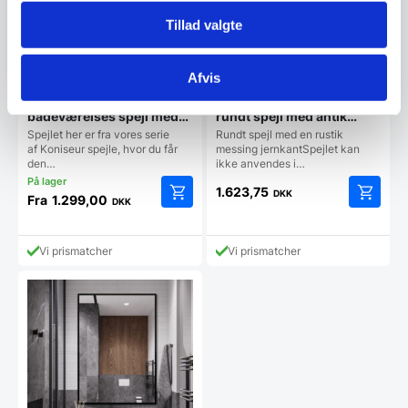
Tillad valgte
Afvis
Koniseur rundt
House Doctor Refleksion
badeværelses spejl med
rundt spejl med antik
LED, Antidug og
messing kant
Spejlet her er fra vores serie
Rundt spejl med en rustik
Touchsensor
af Koniseur spejle, hvor du får
messing jernkantSpejlet kan
den…
ikke anvendes i…
1.623,75
DKK
Fra
1.299,00
DKK
Dette
vare
har
Vi prismatcher
Vi prismatcher
flere
varianter.
Mulighederne
kan
vælges
på
varesiden