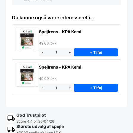
Du kunne også være interesseret i…
Spejlrens – KPA Kemi
49,00
DKK
+ Tilføj
-
+
Spejlrens – KPA Kemi
49,00
DKK
+ Tilføj
-
+
God Trustpilot
Score 4,4 pr. 20/04/26
Største udvalg af spejle
+3000 spejle på lager i DK