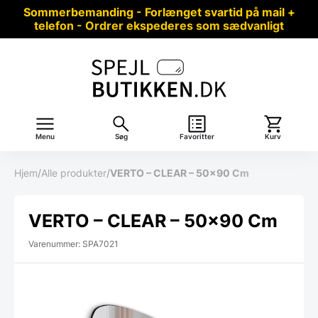
Sommerbemanding - Forlænget svartid på mail +
telefon - Ordrer ekspederes som sædvanligt
Menu
Søg
Favoritter
Kurv
Hjem
/
Alle produkter
/
VERTO – CLEAR – 50×90 Cm
VERTO – CLEAR – 50×90 Cm
Varenummer: SPA7021