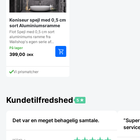
Koniseur spejl med 0,5 cm
sort Aluminiumsramme
Flot Spejl med 0,5 cm sort
aluminimums ramme fra
Wallshop's egen serie af…
399,00
DKK
Dette
vare
har
Vi prismatcher
flere
varianter.
Mulighederne
kan
Kundetilfredshed
vælges
på
varesiden
Det var en meget behagelig samtale.
“Super
service