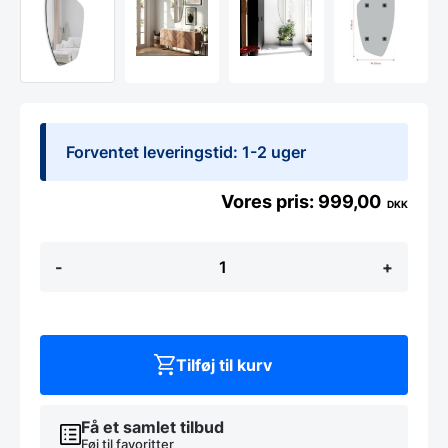
Forventet leveringstid: 1-2 uger
999,00
DKK
VERTO
-
+
-
CLEAR
-
50x90
Cm
antal
Tilføj til kurv
Få et samlet tilbud
Føj til favoritter