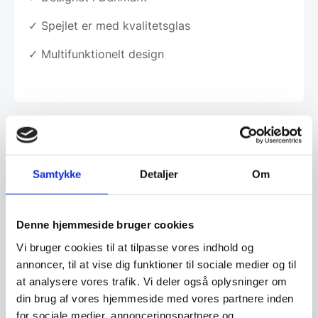
✓ Spejlet er med kvalitetsglas
✓ Multifunktionelt design
Har du spørgsmål til varen? Klik her
Samtykke
Detaljer
Om
Vi prismatcher - Klik her
Denne hjemmeside bruger cookies
Relaterede varer
Vi bruger cookies til at tilpasse vores indhold og
annoncer, til at vise dig funktioner til sociale medier og til
at analysere vores trafik. Vi deler også oplysninger om
Populært
din brug af vores hjemmeside med vores partnere inden
for sociale medier, annonceringspartnere og