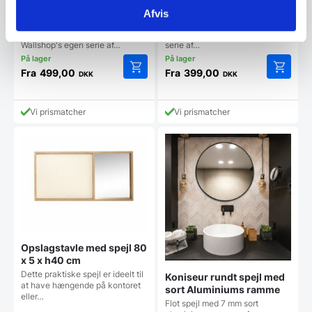
sort aluminiums ramme
trælook ramme
Afvis
Flot Spejl med 4 mm sort
Flot Spejl med 4 mm sort ramme
aluminimums ramme fra
i trælook fra Wallshop's egen
Wallshop's egen serie af…
serie af…
Fra
499,00
Fra
399,00
DKK
DKK
Dette
Dette
vare
vare
har
har
Vi prismatcher
Vi prismatcher
flere
flere
varianter.
varianter
Mulighederne
Mulighe
kan
kan
vælges
vælges
på
på
varesiden
vareside
Opslagstavle med spejl 80
x 5 x h40 cm
Dette praktiske spejl er ideelt til
Koniseur rundt spejl med
at have hængende på kontoret
sort Aluminiums ramme
eller…
Flot spejl med 7 mm sort