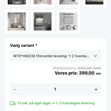
Vælg variant *
W70*H90CM (Forventet levering: 1-2 hverdage)
variant
899,00
DKK
399,00
DKK
Koniseur
-
+
spejl
med
0,5
cm
13 stk. på eget lager ➞ 1-2 hverdages levering
sort