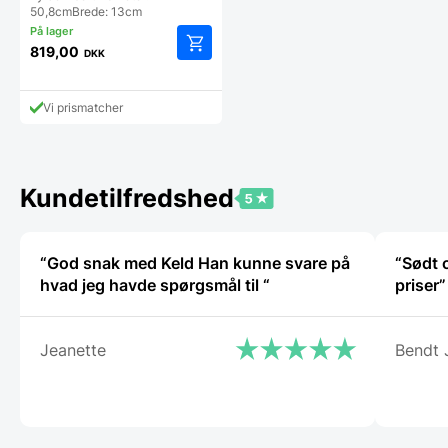
50,8cmBrede: 13cm
819,00
DKK
Vi prismatcher
Kundetilfredshed
“God snak med Keld Han kunne svare på
“Sødt 
hvad jeg havde spørgsmål til “
priser”
Jeanette
Bendt 