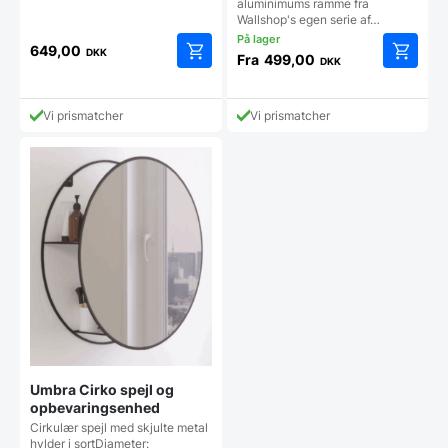
aluminimums ramme fra
Wallshop's egen serie af…
649,00
DKK
Fra
499,00
DKK
Dette
vare
har
Vi prismatcher
Vi prismatcher
flere
varianter
Mulighe
kan
vælges
på
vareside
Umbra Cirko spejl og
opbevaringsenhed
Cirkulær spejl med skjulte metal
hylder i sortDiameter: