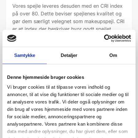
Vores spejle leveres desuden med en CRI index
på over 80. Dette beviser spejlenes kvalitet og
gør dem særligt velegnet som makeupspejl. CRI
er et index der beskriver hvor godt spejlet
gengiver farver – desto højere tal desto bedre
(skalaen går fra 0-100).
Samtykke
Detaljer
Om
Spejlene er perfekte til badeværelset, entreen
eller hvor du har brug for et flot spejl.
Denne hjemmeside bruger cookies
Vi bruger cookies til at tilpasse vores indhold og
Ophæng: der medfølger påmonteret beslag,
annoncer, til at vise dig funktioner til sociale medier og til
samt plugs og skruer. Spejlet kan monteres
at analysere vores trafik. Vi deler også oplysninger om
både vandret og lodret.
din brug af vores hjemmeside med vores partnere inden
for sociale medier, annonceringspartnere og
analysepartnere. Vores partnere kan kombinere disse
data med andre oplysninger, du har givet dem, eller som