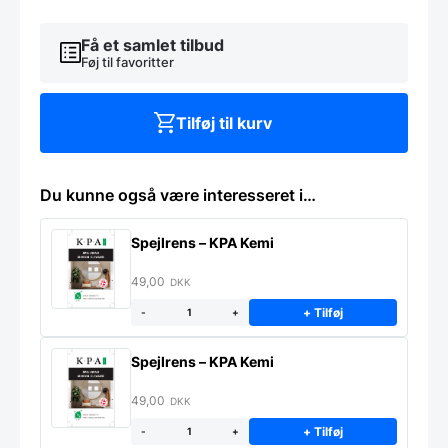
Aluminiumsramme
antal
Få et samlet tilbud
Føj til favoritter
Tilføj til kurv
Du kunne også være interesseret i…
Spejlrens – KPA Kemi
49,00
DKK
+ Tilføj
-
+
Spejlrens – KPA Kemi
49,00
DKK
+ Tilføj
-
+