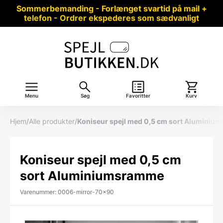
Sommerbemanding - Forlænget svartid på mail +
telefon - Ordrer ekspederes som sædvanligt
Menu
Søg
Favoritter
Kurv
Hjem
/
Alle produkter
/
Koniseur spejl med 0,5 cm sort Alumini
Koniseur spejl med 0,5 cm
sort Aluminiumsramme
Varenummer: 0006-mirror-70x90