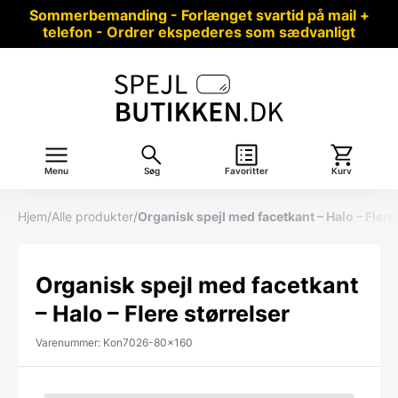
Sommerbemanding - Forlænget svartid på mail +
telefon - Ordrer ekspederes som sædvanligt
Menu
Søg
Favoritter
Kurv
Hjem
/
Alle produkter
/
Organisk spejl med facetkant – Halo – Flere
Organisk spejl med facetkant
– Halo – Flere størrelser
Varenummer: Kon7026-80x160