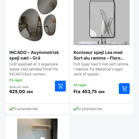
INCADO – Asymmetrisk
Koniseur spejl Lea med
spejl sæt – Grå
Sort alu ramme – Flere
størrelser
Gråt spejlsæt af 3 organiske
Flot Spejl med 5 mm sort ramme
spejle med sømløst finish fra
i trælook fra Wallshop's egen
INCADO.Byd varmen…
serie af spejleI…
Den
899,00
DKK
oprindelige
625,00
Fra
453,75
DKK
DKK
Den
Dette
pris
aktuelle
vare
var:
pris
har
899,00 DKK.
Vi prismatcher
Vi prismatcher
er:
flere
625,00 DKK.
varianter
Mulighe
kan
vælges