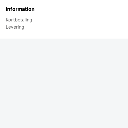
Information
Kortbetaling
Levering
Webshoppen
Former
Funktioner
Typer af spejle
Farver
Rum
Mærker
© Copyright. All rights reserved.