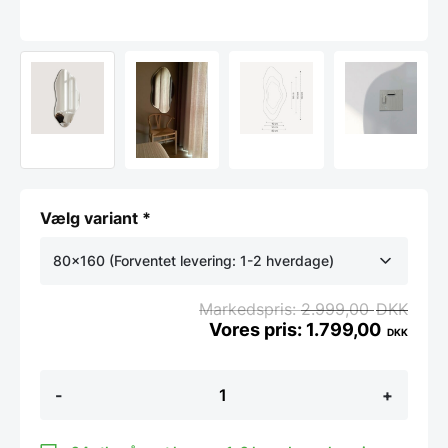
Vælg variant *
80x160 (Forventet levering: 1-2 hverdage)
variant
2.999,00
DKK
1.799,00
DKK
Organisk
-
+
spejl
med
facetkant