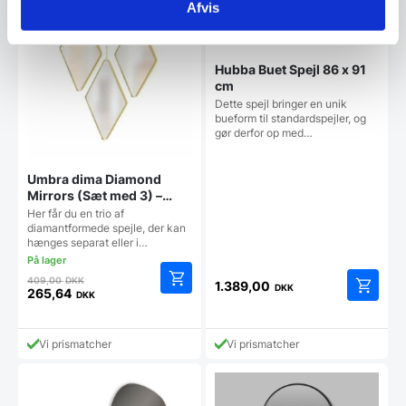
Afvis
Hubba Buet Spejl 86 x 91
cm
Dette spejl bringer en unik
bueform til standardspejler, og
gør derfor op med…
Umbra dima Diamond
Mirrors (Sæt med 3) –
Messing
Her får du en trio af
diamantformede spejle, der kan
hænges separat eller i…
Den
409,00
DKK
1.389,00
DKK
oprindelige
265,64
DKK
Den
pris
aktuelle
var:
pris
409,00 DKK.
Vi prismatcher
Vi prismatcher
er:
265,64 DKK.