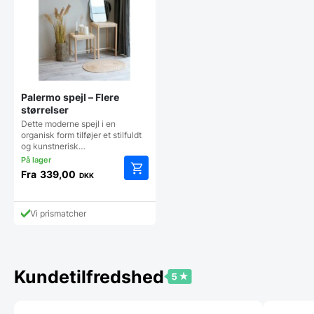
på
vareside
Palermo spejl – Flere
størrelser
Dette moderne spejl i en
organisk form tilføjer et stilfuldt
og kunstnerisk…
Fra
339,00
DKK
Dette
vare
har
Vi prismatcher
flere
varianter.
Mulighederne
kan
Kundetilfredshed
vælges
på
varesiden