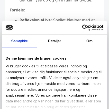
det kan lyse op og give rummet dybde.
Fordele:
Refleksion af lys:
Spejlet hjælper med at
sprede lys i rummet, hvilket skaber en
lysere og mere indbydende atmosfære.
Personlig stil:
Tilføj et personligt præg til
Samtykke
Detaljer
Om
din indretning og komplementer din stil
med dette unikke stykke.
Denne hjemmeside bruger cookies
Tag skridtet mod en smukkere indretning i dag!
Vi bruger cookies til at tilpasse vores indhold og
Bestil dit unikke spejl nu og oplev, hvordan det
annoncer, til at vise dig funktioner til sociale medier og til
kan forvandle dit hjem til en stilfuld oase.
at analysere vores trafik. Vi deler også oplysninger om
Specifikationer
:
din brug af vores hjemmeside med vores partnere inden
for sociale medier, annonceringspartnere og
Materiale
: Glas
analysepartnere. Vores partnere kan kombinere disse
Størrelse
: 40×80 / 50×110 / 80×160
data med andre oplysninger, du har givet dem, eller som
Facetkant
: Ja
de har indsamlet fra din brug af deres tjenester.