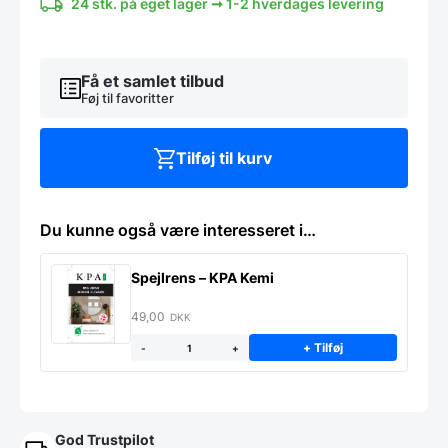
-
24 stk. på eget lager ➞ 1-2 hverdages levering
Halo
-
Flere
størrelser
Få et samlet tilbud
antal
Føj til favoritter
Tilføj til kurv
Du kunne også være interesseret i…
Spejlrens – KPA Kemi
49,00
DKK
+ Tilføj
-
+
God Trustpilot