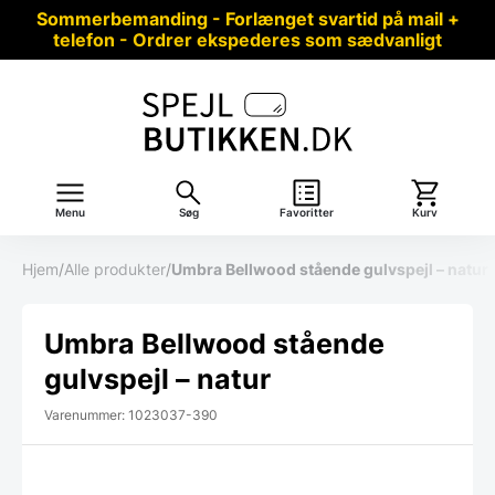
Sommerbemanding - Forlænget svartid på mail +
telefon - Ordrer ekspederes som sædvanligt
Menu
Søg
Favoritter
Kurv
Hjem
/
Alle produkter
/
Umbra Bellwood stående gulvspejl – natur
Umbra Bellwood stående
gulvspejl – natur
Varenummer: 1023037-390