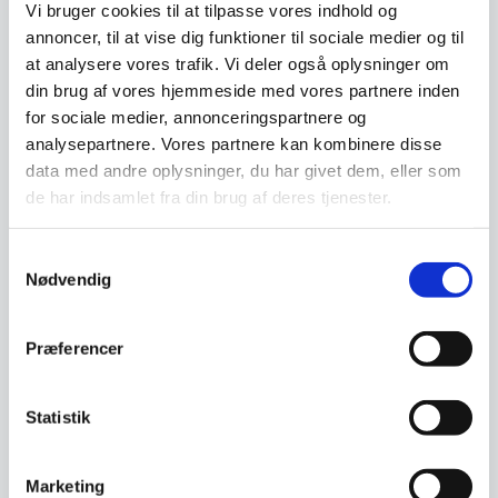
Vi bruger cookies til at tilpasse vores indhold og
annoncer, til at vise dig funktioner til sociale medier og til
at analysere vores trafik. Vi deler også oplysninger om
Vi prismatcher - Klik her
din brug af vores hjemmeside med vores partnere inden
for sociale medier, annonceringspartnere og
analysepartnere. Vores partnere kan kombinere disse
Relaterede varer
data med andre oplysninger, du har givet dem, eller som
de har indsamlet fra din brug af deres tjenester.
Samtykkevalg
Nødvendig
Præferencer
Statistik
Koniseur spejl Kajsa med
LED lys – Flere størrelser
Spejlet her er fra vores serie
Marketing
af Koniseur spejle, hvor du får