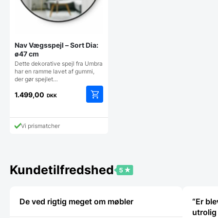
Nav Vægsspejl – Sort Dia:
ø47 cm
Dette dekorative spejl fra Umbra
har en ramme lavet af gummi,
der gør spejlet…
1.499,00
DKK
Vi prismatcher
Kundetilfredshed
De ved rigtig meget om møbler
“Er bl
utroli