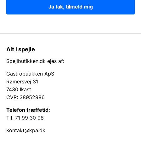
Ja tak, tilmeld mig
Alt i spejle
Spejlbutikken.dk ejes af:
Gastrobutikken ApS
Rømersvej 31
7430 Ikast
CVR: 38952986
Telefon træffetid:
Tlf.
71 99 30 98
Kontakt@kpa.dk