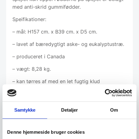
med anti-skrid gummifødder.
Speifikationer:
– mål: H157 cm. x B39 cm. x D5 cm.
– lavet af bæredygtigt aske- og eukalyptustræ.
– produceret i Canada
– vægt: 8,28 kg.
– kan tørres af med en let fugtig klud
Da træ er et naturprodukt, kan der forekomme
farvenuancering.
Samtykke
Detaljer
Om
Denne hjemmeside bruger cookies
Har du spørgsmål til varen? Klik her