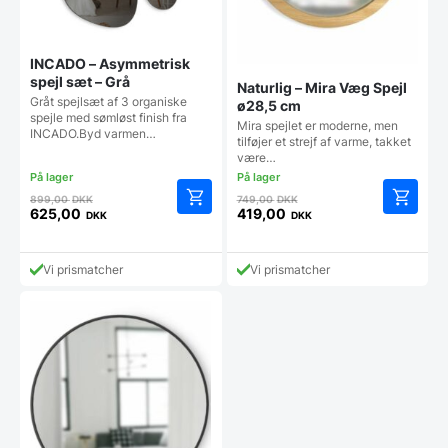
INCADO – Asymmetrisk
spejl sæt – Grå
Naturlig – Mira Væg Spejl
Gråt spejlsæt af 3 organiske
ø28,5 cm
spejle med sømløst finish fra
Mira spejlet er moderne, men
INCADO.Byd varmen…
tilføjer et strejf af varme, takket
være…
Den
Den
899,00
DKK
749,00
DKK
oprindelige
oprindelige
625,00
419,00
DKK
DKK
Den
Den
pris
pris
aktuelle
aktuelle
var:
var:
pris
pris
899,00 DKK.
749,00 DKK.
Vi prismatcher
Vi prismatcher
er:
er:
625,00 DKK.
419,00 DKK.