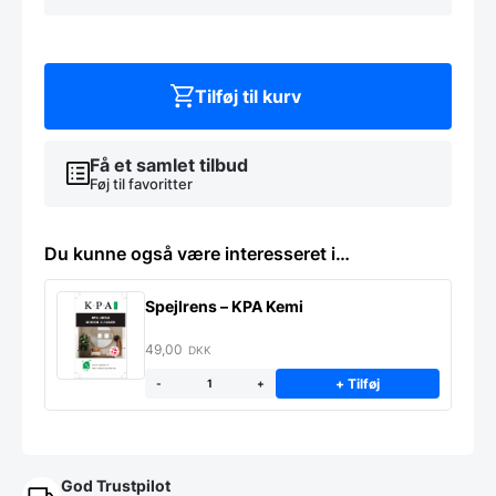
stående
gulvspejl
-
natur
antal
Tilføj til kurv
Få et samlet tilbud
Føj til favoritter
Du kunne også være interesseret i…
Spejlrens – KPA Kemi
49,00
DKK
+ Tilføj
-
+
God Trustpilot