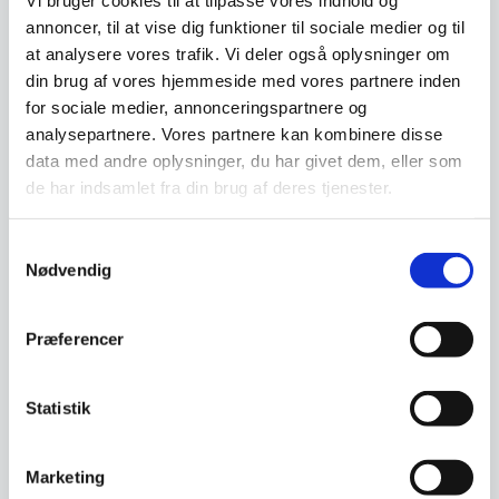
spejleMål: 75 x 155…
annoncer, til at vise dig funktioner til sociale medier og til
1.399,00
DKK
at analysere vores trafik. Vi deler også oplysninger om
Fra
2.599,00
DKK
3.999,00
DKK
Dette
din brug af vores hjemmeside med vores partnere inden
vare
for sociale medier, annonceringspartnere og
har
Vi prismatcher
Vi prismatcher
analysepartnere. Vores partnere kan kombinere disse
flere
varianter.
data med andre oplysninger, du har givet dem, eller som
Mulighederne
de har indsamlet fra din brug af deres tjenester.
kan
vælges
på
Samtykkevalg
varesiden
Nødvendig
Præferencer
Koniseur LED
Koniseur LED
Badeværelse spejl med
Statistik
badeværelse spejl med
sort alu ramme Antidug,
Spejlet her er fra vores serie
Antidug og Touchsensor
Spejlet her er fra vores serie
Touchsensor
af Koniseur spejle, hvor du får
af Koniseur spejle, hvor du får
den…
Marketing
den…