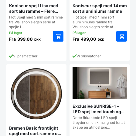
Koniseur spejl Lisa med
Koniseur spejl med 14 mm
sort alu ramme – Flere
sort aluminiums ramme
størrelser
Flot Spejl med 5 mm sort ramme
Flot Spejl med 4 mm sort
fra Wallshop's egen serie af
aluminimums ramme fra
spejle I…
Wallshop's egen serie af…
Fra
399,00
Fra
499,00
DKK
DKK
Dette
Dette
vare
vare
har
har
Vi prismatcher
Vi prismatcher
flere
flere
varianter.
varianter
Mulighederne
Mulighe
kan
kan
vælges
vælges
på
på
varesiden
vareside
Exclusive SUNRISE-1 –
LED spejl med touch og
justerbar farvetone – flere
Dette firkantede LED spejl
størrelser
tilbyder en unik mulighed for at
skabe en atmosfære…
Bremen Basic frontlight
spejl med sort ramme og