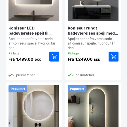
Koniseur LED
Koniseur rundt
badeværelse spejl til
badeværelses spejl med
Lampeudtag – Antidug
LED til lampeudtag –
Spejlet her er fra vores serie
Spejlet her er fra vores serie
Antidug
af Koniseur spejle, hvor du får
af Koniseur spejle, hvor du får
den…
den…
Fra
1.499,00
Fra
1.249,00
DKK
DKK
Dette
Dette
vare
vare
har
har
Vi prismatcher
Vi prismatcher
flere
flere
varianter.
varianter
Mulighederne
Mulighe
Populært
Populært
kan
kan
vælges
vælges
på
på
varesiden
vareside