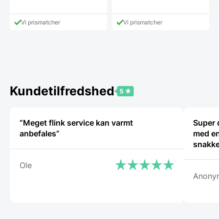
Dette
vare
har
Vi prismatcher
Vi prismatcher
flere
varianter
Mulighe
kan
vælges
på
vareside
Kundetilfredshed
“Meget flink service kan varmt
Super 
anbefales”
med en
snakke
Ole
Anony