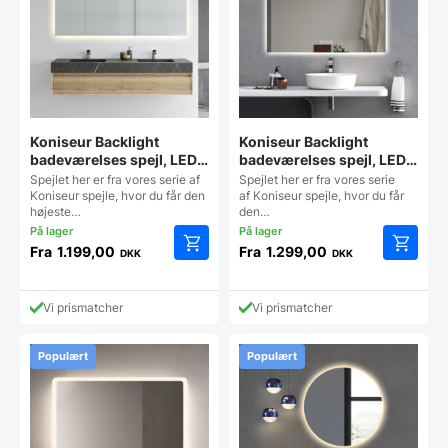
Koniseur Backlight
Koniseur Backlight
badeværelses spejl, LED –
badeværelses spejl, LED,
lampeudtag – Antidug
Antidug og Touchsensor
Spejlet her er fra vores serie af
Spejlet her er fra vores serie
Koniseur spejle, hvor du får den
af Koniseur spejle, hvor du får
højeste…
den…
Fra
1.199,00
Fra
1.299,00
DKK
DKK
Dette
Dette
vare
vare
har
har
Vi prismatcher
Vi prismatcher
flere
flere
varianter.
varianter
Mulighederne
Mulighe
Populært
Populært
kan
kan
vælges
vælges
på
på
varesiden
vareside