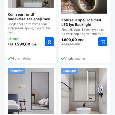
Koniseur rundt
badeværelses spejl med
Koniseur spejl Ida med
LED, Antidug og
Spejlet her er fra vores serie
LED lys Backlight
Touchsensor
af Koniseur spejle, hvor du får
Flot LED Spejl i 5 mm tykkelse
den…
fra Wallshop's egen serie af…
1.699,00
DKK
Fra
1.299,00
2.699,00
DKK
DKK
Dette
vare
har
Vi prismatcher
Vi prismatcher
flere
varianter.
Mulighederne
Populært
Populært
kan
vælges
på
varesiden