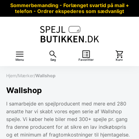
Sommerbemanding - Forlænget svartid på mail +
telefon - Ordrer ekspederes som sædvanligt
Menu
Søg
Favoritter
Kurv
Hjem
/
Mærker
/
Wallshop
Wallshop
I samarbejde en spejlproducent med mere end 280
ansatte har vi skabt vores egen serie af Wallshop
spejle. Vi køber hele biler med 300+ spejle pr. gang
fra denne producent for at sikre en lav indkøbspris
og et minimum af fragtomkostninger til hjemtagelse.