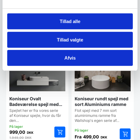
Fra
1.099,00
Fra
1.649,00
DKK
DKK
Dette
Dette
vare
vare
Tillad alle
har
har
Vi prismatcher
Vi prismatcher
flere
flere
varianter.
varianter
Mulighederne
Mulighe
Tillad valgte
kan
kan
vælges
vælges
på
på
Afvis
varesiden
vareside
Koniseur Ovalt
Koniseur rundt spejl med
Badeværelse spejl med
sort Aluminiums ramme
LED, Antidug og Sensor
Spejlet her er fra vores serie
Flot spejl med 7 mm sort
af Koniseur spejle, hvor du får
aluminimums ramme fra
den…
Wallshop's egen serie af…
999,00
DKK
Fra
499,00
DKK
1.949,00
DKK