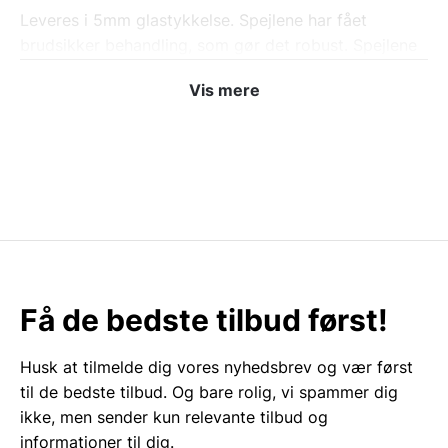
Leveres i 5mm glastykkelse. Spejlene har fået
brudsikker behandling, som gør det robust. Spejlene
har afslebne kanter. Anti korrosions behandling – for
Vis mere
lang holdbarhed. Dette er vigtigt for
badeværelsesspejle.
Vores spejle leveres desuden med en CRI index på
over 80, på en skala (1-100). Dette beviser spejlenes
kvalitet og gør dem særligt velegnet som
makeupspejl. CRI er et index der beskriver hvor godt
spejlet gengiver farver – desto højere tal desto
bedre.
Få de bedste tilbud først!
Husk at tilmelde dig vores nyhedsbrev og vær først
til de bedste tilbud. Og bare rolig, vi spammer dig
ikke, men sender kun relevante tilbud og
informationer til dig.